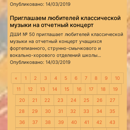
Опубликовано: 14/03/2019
Приглашаем любителей классической
музыки на отчетный концерт
ДШИ № 50 приглашает любителей классической
музыки на отчетный концерт учащихся
фортепианного, струнно-смычкового и
вокально-хорового отделений школы...
Опубликовано: 14/03/2019
«
Предыдущая
1
2
3
4
5
6
7
8
9
10
11
12
13
14
15
16
17
18
19
20
21
22
23
24
25
26
27
28
29
30
31
32
33
34
35
36
37
38
39
40
41
42
43