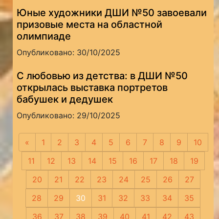
Юные художники ДШИ №50 завоевали
призовые места на областной
олимпиаде
Опубликовано: 30/10/2025
С любовью из детства: в ДШИ №50
открылась выставка портретов
бабушек и дедушек
Опубликовано: 29/10/2025
«
Предыдущая
1
2
3
4
5
6
7
8
9
10
11
12
13
14
15
16
17
18
19
20
21
22
23
24
25
26
27
28
29
30
31
32
33
34
35
36
37
38
39
40
41
42
43