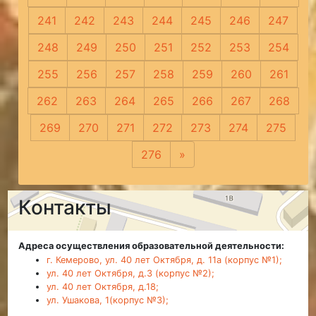
241
242
243
244
245
246
247
248
249
250
251
252
253
254
255
256
257
258
259
260
261
262
263
264
265
266
267
268
269
270
271
272
273
274
275
276
»
Следующая
Контакты
Адреса осуществления образовательной деятельности:
г. Кемерово, ул. 40 лет Октября, д. 11а (корпус №1);
ул. 40 лет Октября, д.3 (корпус №2);
ул. 40 лет Октября, д.18;
ул. Ушакова, 1(корпус №3);