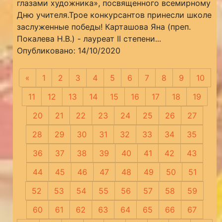
глазами художника», посвященного всемирному
Дню учителя.Трое конкурсантов принесли школе
заслуженные победы! Карташова Яна (преп.
Покалева Н.В.) - лауреат II степени...
Опубликовано: 14/10/2020
«
Предыдущая
1
2
3
4
5
6
7
8
9
10
11
12
13
14
15
16
17
18
19
20
21
22
23
24
25
26
27
28
29
30
31
32
33
34
35
36
37
38
39
40
41
42
43
44
45
46
47
48
49
50
51
52
53
54
55
56
57
58
59
60
61
62
63
64
65
66
67