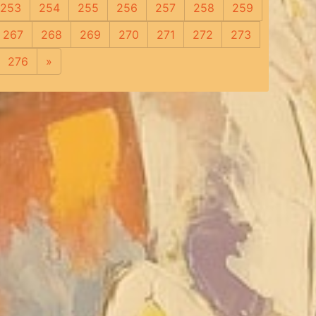
253
254
255
256
257
258
259
267
268
269
270
271
272
273
276
»
Следующая