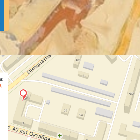
и:
);