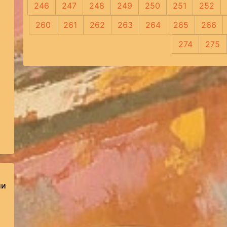
246
247
248
249
250
251
252
260
261
262
263
264
265
266
274
275
ии