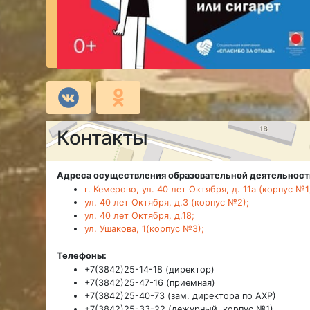
Контакты
Адреса осуществления образовательной деятельност
г. Кемерово, ул. 40 лет Октября, д. 11а (корпус №1
ул. 40 лет Октября, д.3 (корпус №2);
ул. 40 лет Октября, д.18;
ул. Ушакова, 1(корпус №3);
Телефоны:
+7(3842)25-14-18 (директор)
+7(3842)25-47-16 (приемная)
+7(3842)25-40-73 (зам. директора по АХР)
+7(3842)25-33-22 (дежурный, корпус №1)