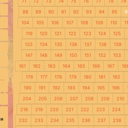
71
72
73
74
75
76
77
78
79
88
89
90
91
92
93
94
95
9
104
105
106
107
108
109
110
1
119
120
121
122
123
124
125
133
134
135
136
137
138
139
147
148
149
150
151
152
153
161
162
163
164
165
166
167
16
176
177
178
179
180
181
182
190
191
192
193
194
195
196
204
205
206
207
208
209
210
218
219
220
221
222
223
224
ии
232
233
234
235
236
237
238