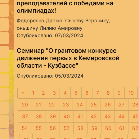
преподавателей с победами на
олимпиадах!
Федоренко Дарью, Сычеву Веронику,
оньшину Лилию Амировну
Опубликовано: 07/03/2024
Семинар "О грантовом конкурсе
движения первых в Кемеровской
области - Кузбассе"
Опубликовано: 05/03/2024
«
Предыдущая
1
2
3
4
5
6
7
8
9
10
20
21
22
23
24
25
26
27
28
37
38
39
40
41
42
43
44
45
54
55
56
57
58
59
60
61
62