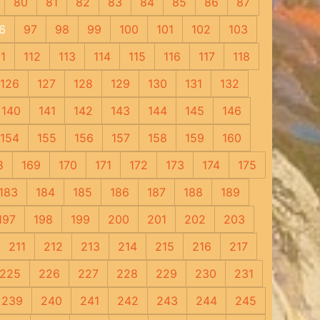
80
81
82
83
84
85
86
87
6
97
98
99
100
101
102
103
11
112
113
114
115
116
117
118
126
127
128
129
130
131
132
140
141
142
143
144
145
146
154
155
156
157
158
159
160
8
169
170
171
172
173
174
175
183
184
185
186
187
188
189
197
198
199
200
201
202
203
211
212
213
214
215
216
217
225
226
227
228
229
230
231
239
240
241
242
243
244
245