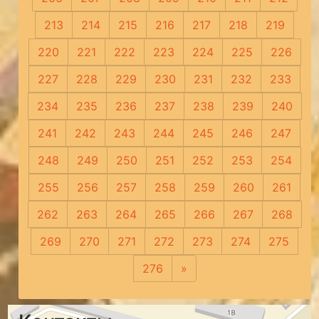
213
214
215
216
217
218
219
220
221
222
223
224
225
226
227
228
229
230
231
232
233
234
235
236
237
238
239
240
241
242
243
244
245
246
247
248
249
250
251
252
253
254
255
256
257
258
259
260
261
262
263
264
265
266
267
268
269
270
271
272
273
274
275
276
»
Следующая