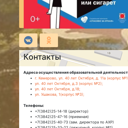
Контакты
Адреса осуществления образовательной деятельност
г. Кемерово, ул. 40 лет Октября, д. 11а (корпус №1
ул. 40 лет Октября, д.3 (корпус №2);
ул. 40 лет Октября, д.18;
ул. Ушакова, 1(корпус №3);
Телефоны:
+7(3842)25-14-18 (директор)
+7(3842)25-47-16 (приемная)
+7(3842)25-40-73 (зам. директора по АХР)
+7(3842)25-33-22 (дежурный, корпус №1)