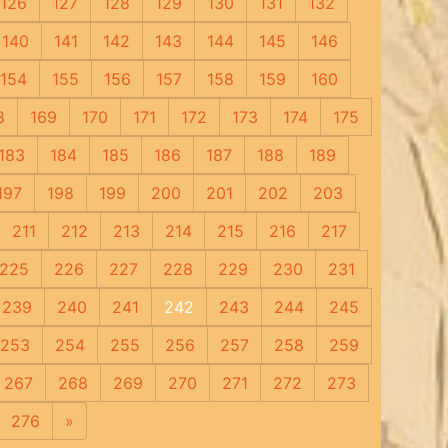
126
127
128
129
130
131
132
140
141
142
143
144
145
146
154
155
156
157
158
159
160
8
169
170
171
172
173
174
175
183
184
185
186
187
188
189
197
198
199
200
201
202
203
211
212
213
214
215
216
217
225
226
227
228
229
230
231
239
240
241
242
243
244
245
253
254
255
256
257
258
259
267
268
269
270
271
272
273
276
»
Следующая