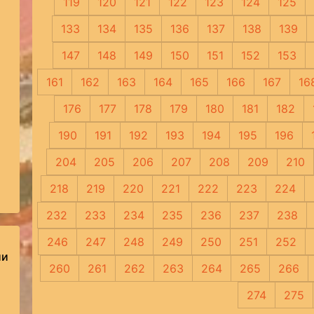
119
120
121
122
123
124
125
133
134
135
136
137
138
139
147
148
149
150
151
152
153
161
162
163
164
165
166
167
16
176
177
178
179
180
181
182
190
191
192
193
194
195
196
204
205
206
207
208
209
210
218
219
220
221
222
223
224
232
233
234
235
236
237
238
246
247
248
249
250
251
252
ии
260
261
262
263
264
265
266
274
275