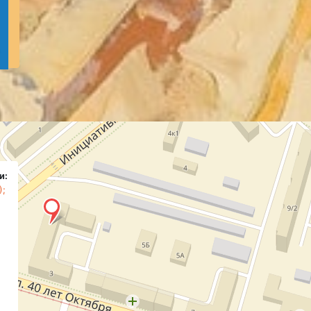
и:
);