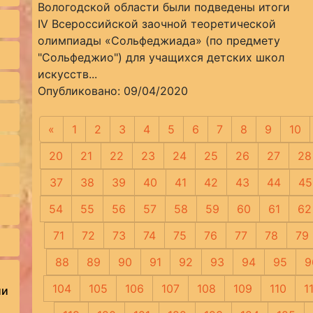
Вологодской области были подведены итоги
IV Всероссийской заочной теоретической
олимпиады «Сольфеджиада» (по предмету
"Сольфеджио") для учащихся детских школ
искусств...
Опубликовано: 09/04/2020
«
Предыдущая
1
2
3
4
5
6
7
8
9
10
20
21
22
23
24
25
26
27
28
37
38
39
40
41
42
43
44
45
54
55
56
57
58
59
60
61
62
71
72
73
74
75
76
77
78
79
88
89
90
91
92
93
94
95
9
104
105
106
107
108
109
110
1
ии