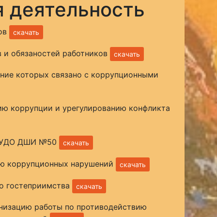
 деятельность
ков
скачать
в и обязаностей работников
скачать
ие которых связано с коррупционными
ию коррупции и урегулированию конфликта
МАУДО ДШИ №50
скачать
ию коррупционных нарушений
скачать
го гостеприимства
скачать
анизацию работы по противодействию