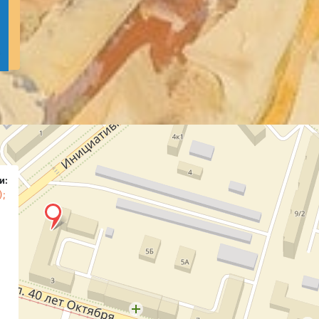
и:
);