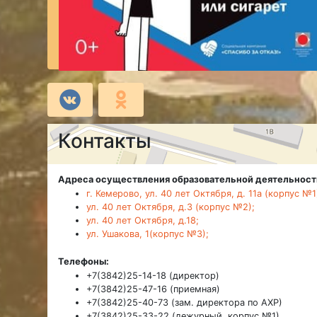
Контакты
Адреса осуществления образовательной деятельност
г. Кемерово, ул. 40 лет Октября, д. 11а (корпус №1
ул. 40 лет Октября, д.3 (корпус №2);
ул. 40 лет Октября, д.18;
ул. Ушакова, 1(корпус №3);
Телефоны:
+7(3842)25-14-18 (директор)
+7(3842)25-47-16 (приемная)
+7(3842)25-40-73 (зам. директора по АХР)
+7(3842)25-33-22 (дежурный, корпус №1)