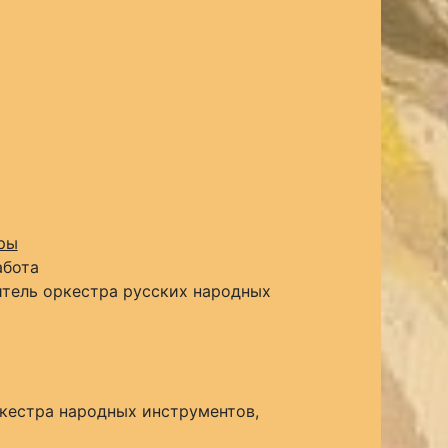
ры
абота
итель оркестра русских народных
кестра народных инструментов,