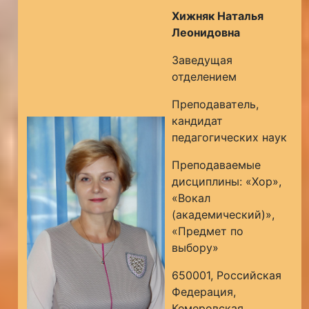
Хижняк Наталья
Леонидовна
Заведущая
отделением
Преподаватель,
кандидат
педагогических наук
Преподаваемые
дисциплины: «Хор»,
«Вокал
(академический)»,
«Предмет по
выбору»
650001, Российская
Федерация,
Кемеровская