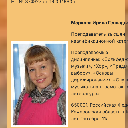
НТ № 374927 от 19.06.1990 г.
Маркова Ирина Геннадь
Преподаватель высшей
квалификационной кате
Преподаваемые
дисциплины: «Сольфедж
музыки», «Хор», «Предм
выбору», «Основы
дирижирование», «Слуш
музыкальная грамота», 
литература»
650001, Российская Фед
Кемеровская область, г.
лет Октября, 11а