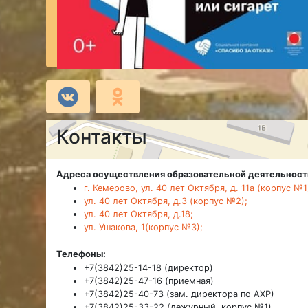
Контакты
Адреса осуществления образовательной деятельност
г. Кемерово, ул. 40 лет Октября, д. 11а (корпус №1
ул. 40 лет Октября, д.3 (корпус №2);
ул. 40 лет Октября, д.18;
ул. Ушакова, 1(корпус №3);
Телефоны:
+7(3842)25-14-18 (директор)
+7(3842)25-47-16 (приемная)
+7(3842)25-40-73 (зам. директора по АХР)
+7(3842)25-33-22 (дежурный, корпус №1)