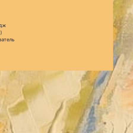
едж
)
ватель