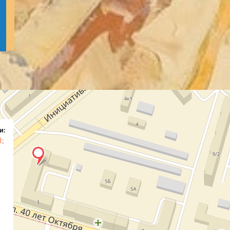
и:
);