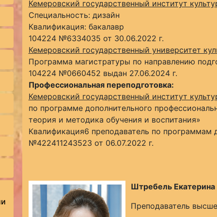
Кемеровский государственный институт культу
Специальность: дизайн
Квалификация: бакалавр
104224 №6334035 от 30.06.2022 г.
Кемеровский государственный университет ку
Программа магистратуры по направлению подг
104224 №0660452 выдан 27.06.2024 г.
Профессиональная переподготовка:
Кемеровский государственный институт культу
по программе дополнительного профессиональн
теория и методика обучения и воспитания»
Квалификация6 преподаватель по программам 
№422411243523 от 06.07.2022 г.
Штребель Екатерина
ии
Преподаватель высше