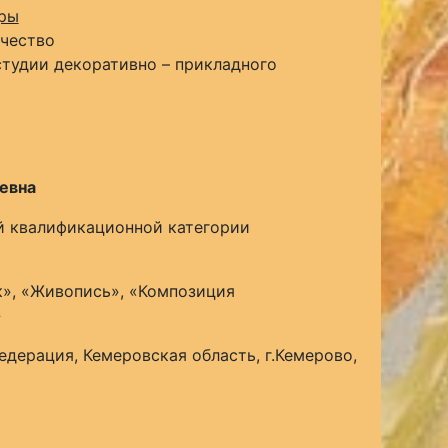
уры
рчество
тудии декоративно – прикладного
еевна
й квалификационной категории
к», «Живопись», «Композиция
»
едерация, Кемеровская область, г.Кемерово,