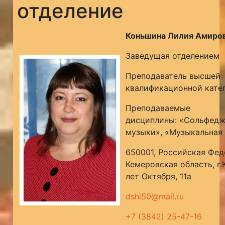
отделение
Коньшина Лилия Амиро
Заведущая отделением
Преподаватель высшей
квалификационной кате
Преподаваемые
дисциплины: «Сольфедж
музыки», «Музыкальная
650001, Российская Фед
Кемеровская область, г.
лет Октября, 11а
dshi50@mail.ru
+7 (3842) 25-47-16