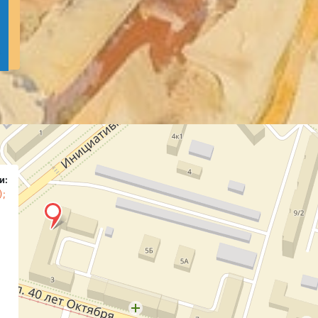
и:
);