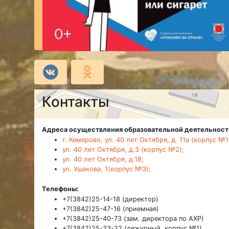
Контакты
Адреса осуществления образовательной деятельност
г. Кемерово, ул. 40 лет Октября, д. 11а (корпус №1
ул. 40 лет Октября, д.3 (корпус №2);
ул. 40 лет Октября, д.18;
ул. Ушакова, 1(корпус №3);
Телефоны:
+7(3842)25-14-18 (директор)
+7(3842)25-47-16 (приемная)
+7(3842)25-40-73 (зам. директора по АХР)
+7(3842)25-33-22 (дежурный, корпус №1)