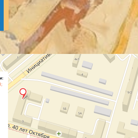
и:
);