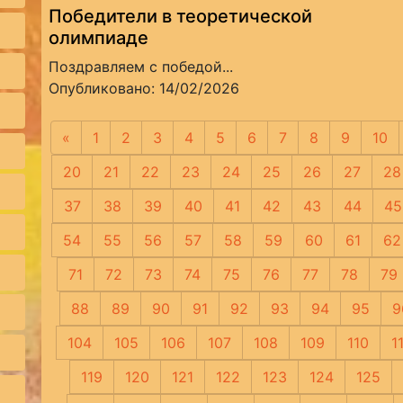
Победители в теоретической
олимпиаде
Поздравляем с победой...
Опубликовано: 14/02/2026
«
Предыдущая
1
2
3
4
5
6
7
8
9
10
20
21
22
23
24
25
26
27
28
37
38
39
40
41
42
43
44
45
54
55
56
57
58
59
60
61
62
71
72
73
74
75
76
77
78
79
88
89
90
91
92
93
94
95
9
104
105
106
107
108
109
110
1
119
120
121
122
123
124
125