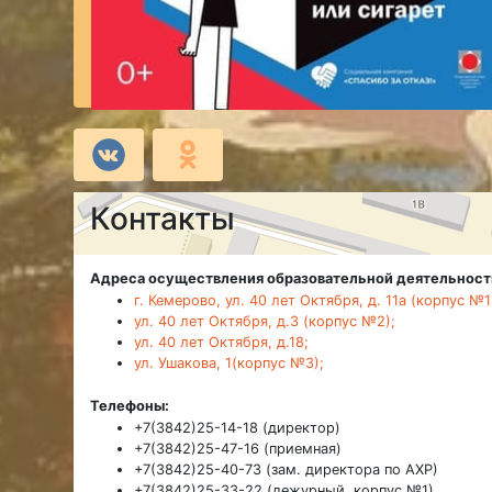
Контакты
Адреса осуществления образовательной деятельност
г. Кемерово, ул. 40 лет Октября, д. 11а (корпус №1
ул. 40 лет Октября, д.3 (корпус №2);
ул. 40 лет Октября, д.18;
ул. Ушакова, 1(корпус №3);
Телефоны:
+7(3842)25-14-18 (директор)
+7(3842)25-47-16 (приемная)
+7(3842)25-40-73 (зам. директора по АХР)
+7(3842)25-33-22 (дежурный, корпус №1)