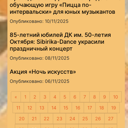
обучающую игру «Пицца по-
интервальски» для юных музыкантов
Опубликовано: 10/11/2025
85-летний юбилей ДК им. 50-летия
Октября: Sibirika-Dance украсили
праздничный концерт
Опубликовано: 08/11/2025
Акция «Ночь искусств»
Опубликовано: 06/11/2025
«
Предыдущая
1
2
3
4
5
6
7
8
9
10
11
12
13
14
15
16
17
18
19
20
21
22
23
24
25
26
27