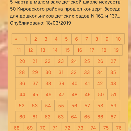
5 марта в малом зале детской школе искусств
50 Кировского района прошел концерт-беседа
для дошкольников детских садов N 162 и 137...
Опубликовано: 18/03/2019
«
Предыдущая
1
2
3
4
5
6
7
8
9
10
11
12
13
14
15
16
17
18
19
20
21
22
23
24
25
26
27
28
29
30
31
32
33
34
35
36
37
38
39
40
41
42
43
44
45
46
47
48
49
50
51
52
53
54
55
56
57
58
59
60
61
62
63
64
65
66
67
68
69
70
71
72
73
74
75
76