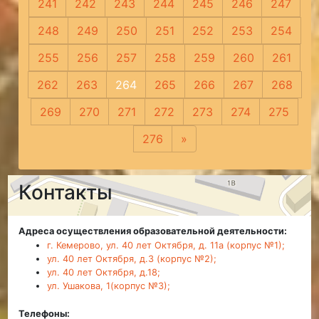
241
242
243
244
245
246
247
248
249
250
251
252
253
254
255
256
257
258
259
260
261
262
263
264
265
266
267
268
269
270
271
272
273
274
275
276
»
Следующая
Контакты
Адреса осуществления образовательной деятельности:
г. Кемерово, ул. 40 лет Октября, д. 11а (корпус №1);
ул. 40 лет Октября, д.3 (корпус №2);
ул. 40 лет Октября, д.18;
ул. Ушакова, 1(корпус №3);
Телефоны: