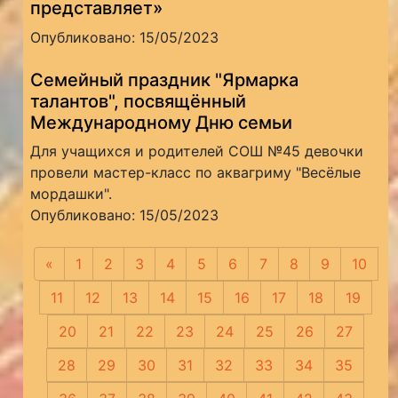
представляет»
Опубликовано: 15/05/2023
Семейный праздник "Ярмарка
талантов", посвящённый
Международному Дню семьи
Для учащихся и родителей СОШ №45 девочки
провели мастер-класс по аквагриму "Весёлые
мордашки".
Опубликовано: 15/05/2023
«
Предыдущая
1
2
3
4
5
6
7
8
9
10
11
12
13
14
15
16
17
18
19
20
21
22
23
24
25
26
27
28
29
30
31
32
33
34
35