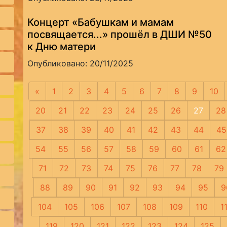
Концерт «Бабушкам и мамам
посвящается...» прошёл в ДШИ №50
к Дню матери
Опубликовано: 20/11/2025
«
Предыдущая
1
2
3
4
5
6
7
8
9
10
20
21
22
23
24
25
26
27
28
37
38
39
40
41
42
43
44
45
54
55
56
57
58
59
60
61
62
71
72
73
74
75
76
77
78
79
88
89
90
91
92
93
94
95
9
104
105
106
107
108
109
110
1
119
120
121
122
123
124
125