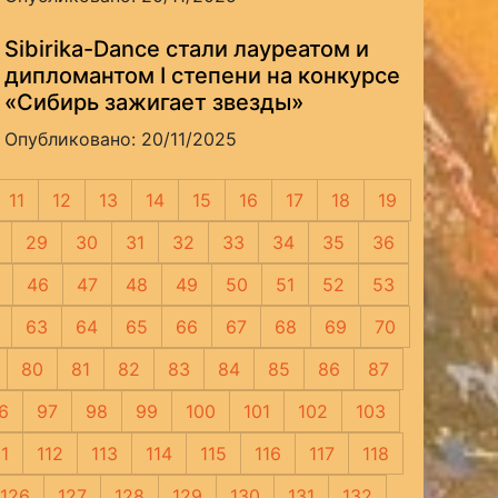
Sibirika-Dance стали лауреатом и
дипломантом I степени на конкурсе
«Сибирь зажигает звезды»
Опубликовано: 20/11/2025
11
12
13
14
15
16
17
18
19
29
30
31
32
33
34
35
36
46
47
48
49
50
51
52
53
63
64
65
66
67
68
69
70
80
81
82
83
84
85
86
87
6
97
98
99
100
101
102
103
11
112
113
114
115
116
117
118
126
127
128
129
130
131
132