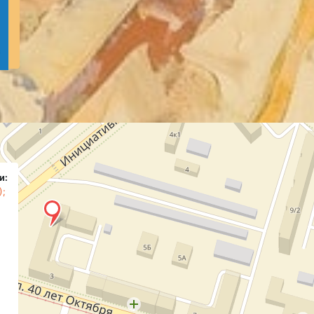
и:
);