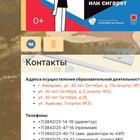
Контакты
Адреса осуществления образовательной деятельност
г. Кемерово, ул. 40 лет Октября, д. 11а (корпус №1
ул. 40 лет Октября, д.3 (корпус №2);
ул. 40 лет Октября, д.18;
ул. Ушакова, 1(корпус №3);
Телефоны:
+7(3842)25-14-18 (директор)
+7(3842)25-47-16 (приемная)
+7(3842)25-40-73 (зам. директора по АХР)
+7(3842)25-33-22 (дежурный, корпус №1)