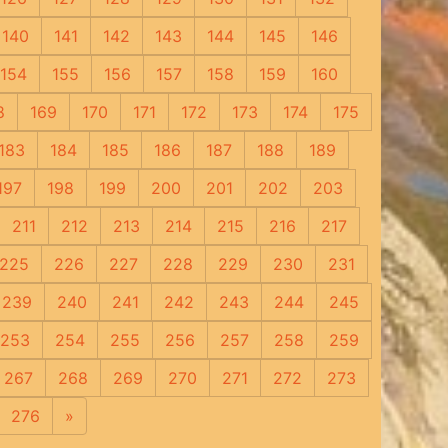
140
141
142
143
144
145
146
154
155
156
157
158
159
160
8
169
170
171
172
173
174
175
183
184
185
186
187
188
189
197
198
199
200
201
202
203
211
212
213
214
215
216
217
225
226
227
228
229
230
231
239
240
241
242
243
244
245
253
254
255
256
257
258
259
267
268
269
270
271
272
273
276
»
Следующая