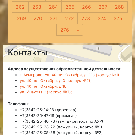
262
263
264
265
266
267
268
269
270
271
272
273
274
275
276
»
Следующая
Контакты
Адреса осуществления образовательной деятельности:
г. Кемерово, ул. 40 лет Октября, д. 11а (корпус №1);
ул. 40 лет Октября, д.3 (корпус №2);
ул. 40 лет Октября, д.18;
ул. Ушакова, 1(корпус №3);
Телефоны:
+7(3842)25-14-18 (директор)
+7(3842)25-47-16 (приемная)
+7(3842)25-40-73 (зам. директора по АХР)
+7(3842)25-33-22 (дежурный, корпус №1)
+7(3842)25-08-88 (дежурный, корпус №2)