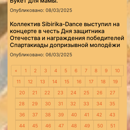
Букет для мамы.
Опубликовано: 08/03/2025
Коллектив Sibirika-Dance выступил на
концерте в честь Дня защитника
Отечества и награждения победителей
Спартакиады допризывной молодёжи
Опубликовано: 06/03/2025
«
Предыдущая
1
2
3
4
5
6
7
8
9
10
11
12
13
14
15
16
17
18
19
20
21
22
23
24
25
26
27
28
29
30
31
32
33
34
35
36
37
38
39
40
41
42
43
44
45
46
47
48
49
50
51