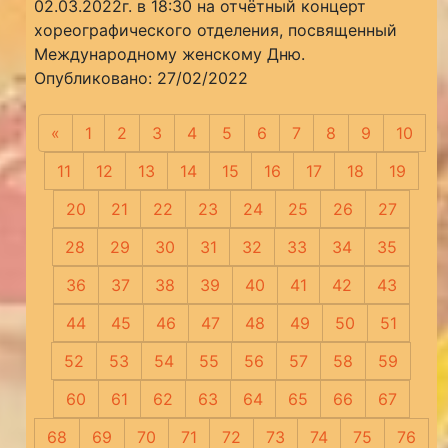
02.03.2022г. в 18:30 на отчётный концерт
хореографического отделения, посвященный
Международному женскому Дню.
Опубликовано: 27/02/2022
«
Предыдущая
1
2
3
4
5
6
7
8
9
10
11
12
13
14
15
16
17
18
19
20
21
22
23
24
25
26
27
28
29
30
31
32
33
34
35
36
37
38
39
40
41
42
43
44
45
46
47
48
49
50
51
52
53
54
55
56
57
58
59
60
61
62
63
64
65
66
67
68
69
70
71
72
73
74
75
76