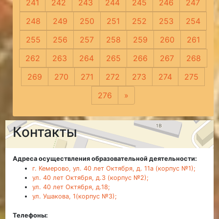
241
242
243
244
245
246
247
248
249
250
251
252
253
254
255
256
257
258
259
260
261
262
263
264
265
266
267
268
269
270
271
272
273
274
275
276
»
Следующая
Контакты
Адреса осуществления образовательной деятельности:
г. Кемерово, ул. 40 лет Октября, д. 11а (корпус №1);
ул. 40 лет Октября, д.3 (корпус №2);
ул. 40 лет Октября, д.18;
ул. Ушакова, 1(корпус №3);
Телефоны: