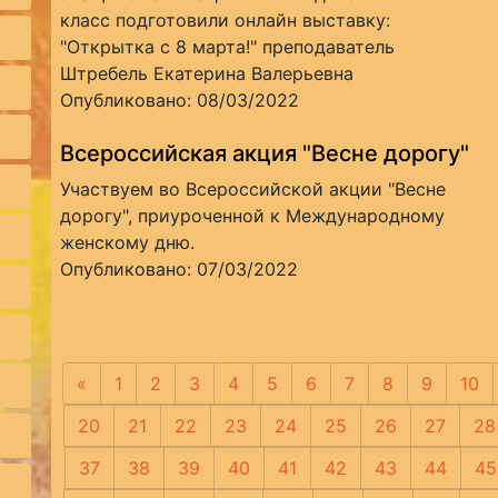
класс подготовили онлайн выставку:
"Открытка с 8 марта!" преподаватель
Штребель Екатерина Валерьевна
Опубликовано: 08/03/2022
Всероссийская акция "Весне дорогу"
Участвуем во Всероссийской акции "Весне
дорогу", приуроченной к Международному
женскому дню.
Опубликовано: 07/03/2022
«
Предыдущая
1
2
3
4
5
6
7
8
9
10
20
21
22
23
24
25
26
27
28
37
38
39
40
41
42
43
44
45