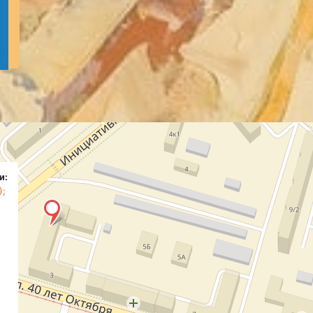
и:
);