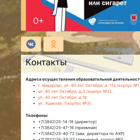
Контакты
Адреса осуществления образовательной деятельност
г. Кемерово, ул. 40 лет Октября, д. 11а (корпус №1
ул. 40 лет Октября, д.3 (корпус №2);
ул. 40 лет Октября, д.18;
ул. Ушакова, 1(корпус №3);
Телефоны:
+7(3842)25-14-18 (директор)
+7(3842)25-47-16 (приемная)
+7(3842)25-40-73 (зам. директора по АХР)
+7(3842)25-33-22 (дежурный, корпус №1)