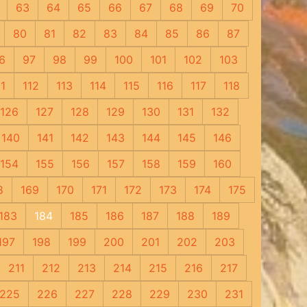
63
64
65
66
67
68
69
70
80
81
82
83
84
85
86
87
6
97
98
99
100
101
102
103
11
112
113
114
115
116
117
118
126
127
128
129
130
131
132
140
141
142
143
144
145
146
154
155
156
157
158
159
160
8
169
170
171
172
173
174
175
183
184
185
186
187
188
189
197
198
199
200
201
202
203
211
212
213
214
215
216
217
225
226
227
228
229
230
231