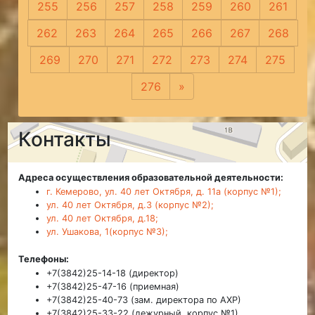
255
256
257
258
259
260
261
262
263
264
265
266
267
268
269
270
271
272
273
274
275
276
»
Следующая
Контакты
Адреса осуществления образовательной деятельности:
г. Кемерово, ул. 40 лет Октября, д. 11а (корпус №1);
ул. 40 лет Октября, д.3 (корпус №2);
ул. 40 лет Октября, д.18;
ул. Ушакова, 1(корпус №3);
Телефоны:
+7(3842)25-14-18 (директор)
+7(3842)25-47-16 (приемная)
+7(3842)25-40-73 (зам. директора по АХР)
+7(3842)25-33-22 (дежурный, корпус №1)