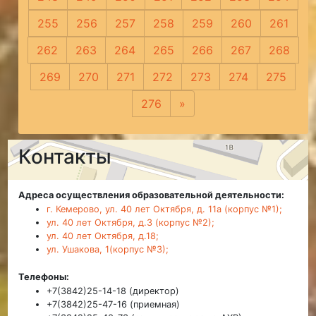
255
256
257
258
259
260
261
262
263
264
265
266
267
268
269
270
271
272
273
274
275
276
»
Следующая
Контакты
Адреса осуществления образовательной деятельности:
г. Кемерово, ул. 40 лет Октября, д. 11а (корпус №1);
ул. 40 лет Октября, д.3 (корпус №2);
ул. 40 лет Октября, д.18;
ул. Ушакова, 1(корпус №3);
Телефоны:
+7(3842)25-14-18 (директор)
+7(3842)25-47-16 (приемная)