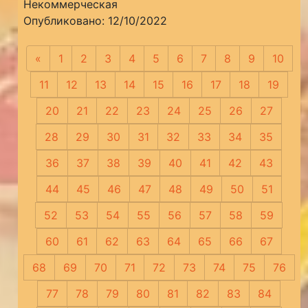
Некоммерческая
Опубликовано: 12/10/2022
«
Предыдущая
1
2
3
4
5
6
7
8
9
10
11
12
13
14
15
16
17
18
19
20
21
22
23
24
25
26
27
28
29
30
31
32
33
34
35
36
37
38
39
40
41
42
43
44
45
46
47
48
49
50
51
52
53
54
55
56
57
58
59
60
61
62
63
64
65
66
67
68
69
70
71
72
73
74
75
76
77
78
79
80
81
82
83
84