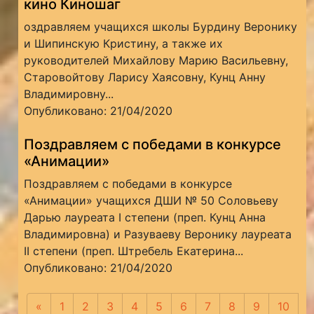
кино Киношаг
оздравляем учащихся школы Бурдину Веронику
и Шипинскую Кристину, а также их
руководителей Михайлову Марию Васильевну,
Старовойтову Ларису Хаясовну, Кунц Анну
Владимировну...
Опубликовано: 21/04/2020
Поздравляем с победами в конкурсе
«Анимации»
Поздравляем с победами в конкурсе
«Анимации» учащихся ДШИ № 50 Соловьеву
Дарью лауреата I степени (преп. Кунц Анна
Владимировна) и Разуваеву Веронику лауреата
II степени (преп. Штребель Екатерина...
Опубликовано: 21/04/2020
«
Предыдущая
1
2
3
4
5
6
7
8
9
10