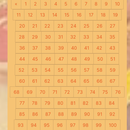
«
Предыдущая
1
2
3
4
5
6
7
8
9
10
11
12
13
14
15
16
17
18
19
20
21
22
23
24
25
26
27
28
29
30
31
32
33
34
35
36
37
38
39
40
41
42
43
44
45
46
47
48
49
50
51
52
53
54
55
56
57
58
59
60
61
62
63
64
65
66
67
68
69
70
71
72
73
74
75
76
77
78
79
80
81
82
83
84
85
86
87
88
89
90
91
92
93
94
95
96
97
98
99
100