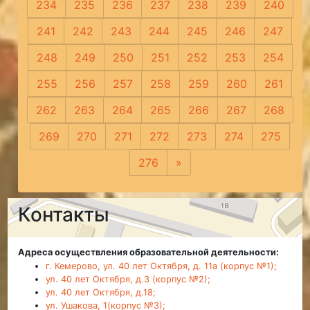
234
235
236
237
238
239
240
241
242
243
244
245
246
247
248
249
250
251
252
253
254
255
256
257
258
259
260
261
262
263
264
265
266
267
268
269
270
271
272
273
274
275
276
»
Следующая
Контакты
Адреса осуществления образовательной деятельности:
г. Кемерово, ул. 40 лет Октября, д. 11а (корпус №1);
ул. 40 лет Октября, д.3 (корпус №2);
ул. 40 лет Октября, д.18;
ул. Ушакова, 1(корпус №3);