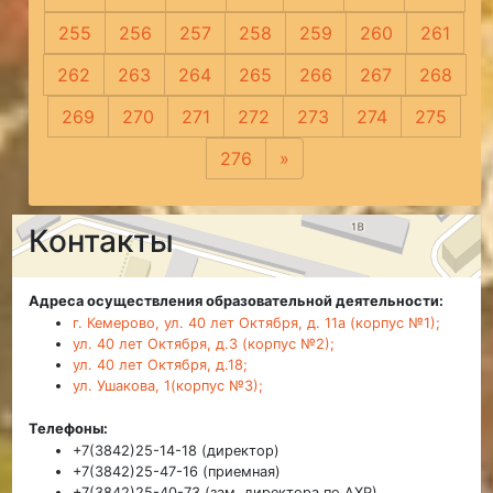
255
256
257
258
259
260
261
262
263
264
265
266
267
268
269
270
271
272
273
274
275
276
»
Следующая
Контакты
Адреса осуществления образовательной деятельности:
г. Кемерово, ул. 40 лет Октября, д. 11а (корпус №1);
ул. 40 лет Октября, д.3 (корпус №2);
ул. 40 лет Октября, д.18;
ул. Ушакова, 1(корпус №3);
Телефоны:
+7(3842)25-14-18 (директор)
+7(3842)25-47-16 (приемная)
+7(3842)25-40-73 (зам. директора по АХР)