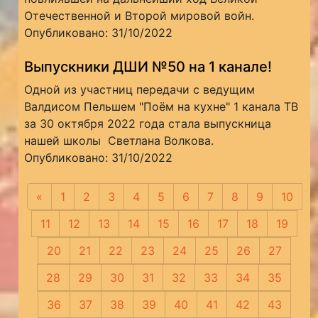
Отечественной и Второй мировой войн.
Опубликовано: 31/10/2022
Выпускники ДШИ №50 на 1 канале!
Одной из участниц передачи с ведущим
Валдисом Пельшем "Поём на кухне" 1 канала ТВ
за 30 октября 2022 года стала выпускница
нашей школы Светлана Волкова.
Опубликовано: 31/10/2022
«
Предыдущая
1
2
3
4
5
6
7
8
9
10
11
12
13
14
15
16
17
18
19
20
21
22
23
24
25
26
27
28
29
30
31
32
33
34
35
36
37
38
39
40
41
42
43