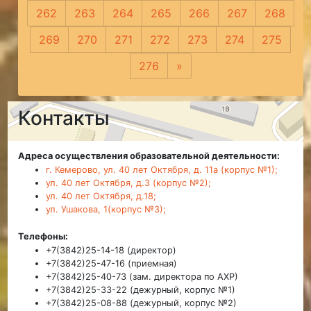
262
263
264
265
266
267
268
269
270
271
272
273
274
275
276
»
Следующая
Контакты
Адреса осуществления образовательной деятельности:
г. Кемерово, ул. 40 лет Октября, д. 11а (корпус №1);
ул. 40 лет Октября, д.3 (корпус №2);
ул. 40 лет Октября, д.18;
ул. Ушакова, 1(корпус №3);
Телефоны:
+7(3842)25-14-18 (директор)
+7(3842)25-47-16 (приемная)
+7(3842)25-40-73 (зам. директора по АХР)
+7(3842)25-33-22 (дежурный, корпус №1)
+7(3842)25-08-88 (дежурный, корпус №2)