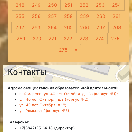
248
249
250
251
252
253
254
255
256
257
258
259
260
261
262
263
264
265
266
267
268
269
270
271
272
273
274
275
276
»
Следующая
Контакты
Адреса осуществления образовательной деятельности:
г. Кемерово, ул. 40 лет Октября, д. 11а (корпус №1);
ул. 40 лет Октября, д.3 (корпус №2);
ул. 40 лет Октября, д.18;
ул. Ушакова, 1(корпус №3);
Телефоны:
+7(3842)25-14-18 (директор)