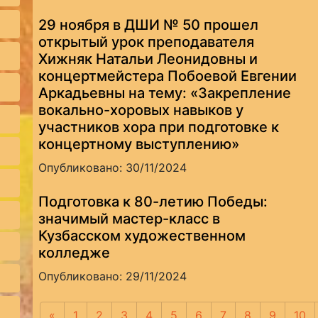
29 ноября в ДШИ № 50 прошел
открытый урок преподавателя
Хижняк Натальи Леонидовны и
концертмейстера Побоевой Евгении
Аркадьевны на тему: «Закрепление
вокально-хоровых навыков у
участников хора при подготовке к
концертному выступлению»
Опубликовано: 30/11/2024
Подготовка к 80-летию Победы:
значимый мастер-класс в
Кузбасском художественном
колледже
Опубликовано: 29/11/2024
«
Предыдущая
1
2
3
4
5
6
7
8
9
10