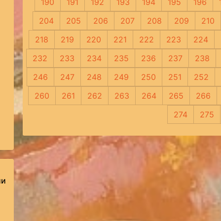
190
191
192
193
194
195
196
204
205
206
207
208
209
210
218
219
220
221
222
223
224
232
233
234
235
236
237
238
246
247
248
249
250
251
252
260
261
262
263
264
265
266
274
275
ии