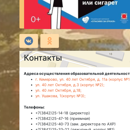
Контакты
Адреса осуществления образовательной деятельност
г. Кемерово, ул. 40 лет Октября, д. 11а (корпус №1
ул. 40 лет Октября, д.3 (корпус №2);
ул. 40 лет Октября, д.18;
ул. Ушакова, 1(корпус №3);
Телефоны:
+7(3842)25-14-18 (директор)
+7(3842)25-47-16 (приемная)
+7(3842)25-40-73 (зам. директора по АХР)
+7(3842)25-33-22 (дежурный, корпус №1)