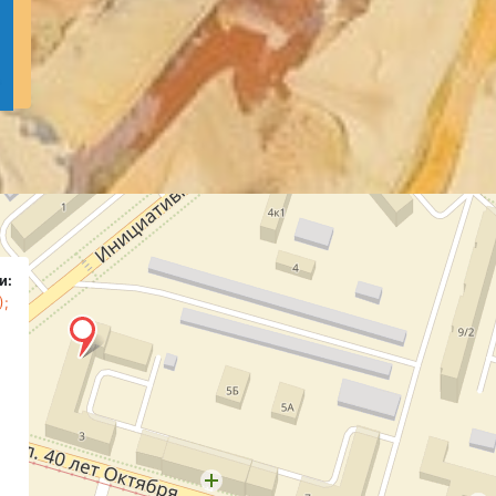
и:
);