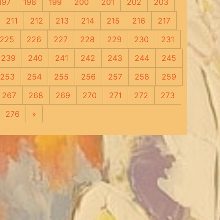
197
198
199
200
201
202
203
211
212
213
214
215
216
217
225
226
227
228
229
230
231
239
240
241
242
243
244
245
253
254
255
256
257
258
259
267
268
269
270
271
272
273
276
»
Следующая