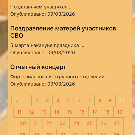
Поздравляем учащихся...
Опубликовано: 09/03/2026
Поздравление матерей участников
СВО
5 марта накануне праздника ...
Опубликовано: 09/03/2026
Отчетный концерт
Фортепианного и струнного отделений....
Опубликовано: 09/03/2026
«
Предыдущая
1
2
3
4
5
6
7
8
9
10
11
12
13
14
15
16
17
18
19
20
21
22
23
24
25
26
27
28
29
30
31
32
33
34
35