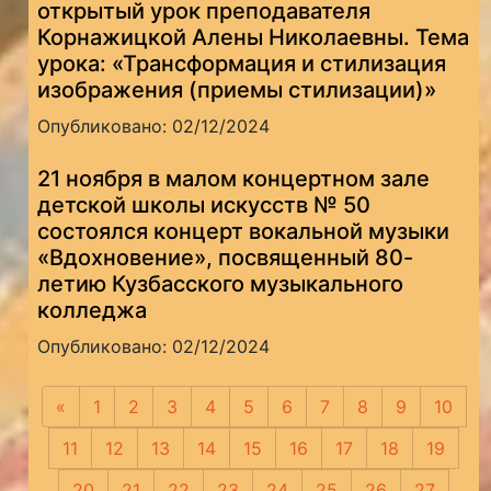
открытый урок преподавателя
Корнажицкой Алены Николаевны. Тема
урока: «Трансформация и стилизация
изображения (приемы стилизации)»
Опубликовано: 02/12/2024
21 ноября в малом концертном зале
детской школы искусств № 50
состоялся концерт вокальной музыки
«Вдохновение», посвященный 80-
летию Кузбасского музыкального
колледжа
Опубликовано: 02/12/2024
«
Предыдущая
1
2
3
4
5
6
7
8
9
10
11
12
13
14
15
16
17
18
19
20
21
22
23
24
25
26
27