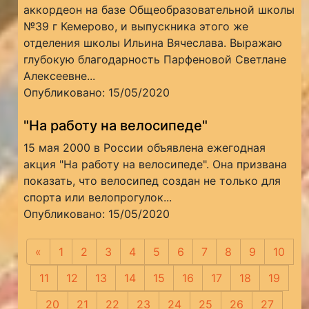
аккордеон на базе Общеобразовательной школы
№39 г Кемерово, и выпускника этого же
отделения школы Ильина Вячеслава. Выражаю
глубокую благодарность Парфеновой Светлане
Алексеевне...
Опубликовано: 15/05/2020
"На работу на велосипеде"
15 мая 2000 в России объявлена ежегодная
акция "На работу на велосипеде". Она призвана
показать, что велосипед создан не только для
спорта или велопрогулок...
Опубликовано: 15/05/2020
«
Предыдущая
1
2
3
4
5
6
7
8
9
10
11
12
13
14
15
16
17
18
19
20
21
22
23
24
25
26
27