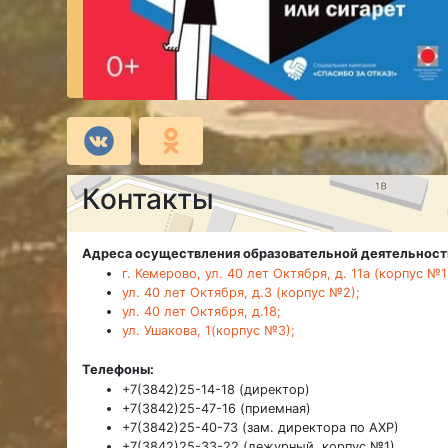
Контакты
Адреса осуществления образовательной деятельност
г. Кемерово, ул. 40 лет Октября, д. 11а (корпус №1
ул. 40 лет Октября, д.3 (корпус №2);
ул. 40 лет Октября, д.18;
ул. Ушакова, 1(корпус №3);
Телефоны:
+7(3842)25-14-18 (директор)
+7(3842)25-47-16 (приемная)
+7(3842)25-40-73 (зам. директора по АХР)
+7(3842)25-33-22 (дежурный, корпус №1)