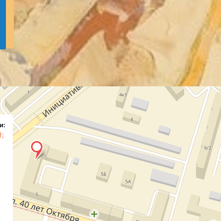
и:
);