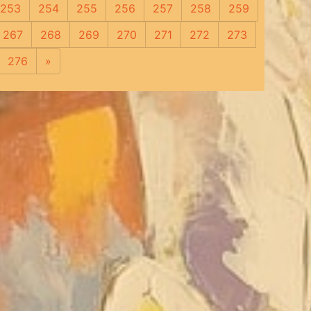
253
254
255
256
257
258
259
267
268
269
270
271
272
273
276
»
Следующая