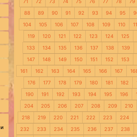
71
72
73
74
75
76
77
78
79
88
89
90
91
92
93
94
95
9
104
105
106
107
108
109
110
1
119
120
121
122
123
124
125
133
134
135
136
137
138
139
147
148
149
150
151
152
153
161
162
163
164
165
166
167
16
176
177
178
179
180
181
182
190
191
192
193
194
195
196
204
205
206
207
208
209
210
218
219
220
221
222
223
224
ии
232
233
234
235
236
237
238