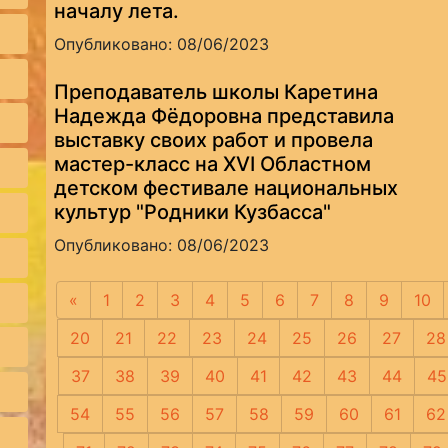
началу лета.
Опубликовано: 08/06/2023
Преподаватель школы Каретина
Надежда Фёдоровна представила
выставку своих работ и провела
мастер-класс на XVI Областном
детском фестивале национальных
культур "Родники Кузбасса"
Опубликовано: 08/06/2023
«
Предыдущая
1
2
3
4
5
6
7
8
9
10
20
21
22
23
24
25
26
27
28
37
38
39
40
41
42
43
44
45
54
55
56
57
58
59
60
61
62