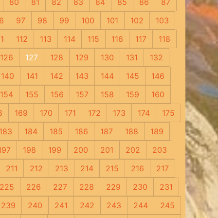
80
81
82
83
84
85
86
87
6
97
98
99
100
101
102
103
11
112
113
114
115
116
117
118
126
127
128
129
130
131
132
140
141
142
143
144
145
146
154
155
156
157
158
159
160
8
169
170
171
172
173
174
175
183
184
185
186
187
188
189
197
198
199
200
201
202
203
211
212
213
214
215
216
217
225
226
227
228
229
230
231
239
240
241
242
243
244
245