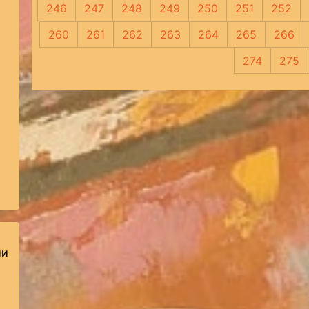
246
247
248
249
250
251
252
260
261
262
263
264
265
266
274
275
ии