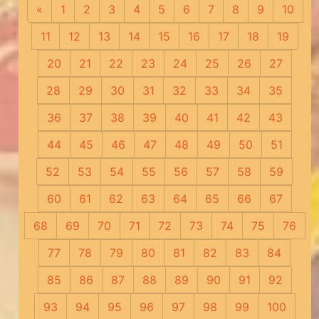
«
Предыдущая
1
2
3
4
5
6
7
8
9
10
11
12
13
14
15
16
17
18
19
20
21
22
23
24
25
26
27
28
29
30
31
32
33
34
35
36
37
38
39
40
41
42
43
44
45
46
47
48
49
50
51
52
53
54
55
56
57
58
59
60
61
62
63
64
65
66
67
68
69
70
71
72
73
74
75
76
77
78
79
80
81
82
83
84
85
86
87
88
89
90
91
92
93
94
95
96
97
98
99
100