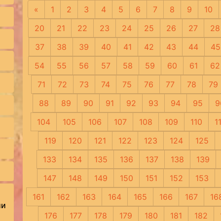
«
Предыдущая
1
2
3
4
5
6
7
8
9
10
20
21
22
23
24
25
26
27
28
37
38
39
40
41
42
43
44
45
54
55
56
57
58
59
60
61
62
71
72
73
74
75
76
77
78
79
88
89
90
91
92
93
94
95
9
104
105
106
107
108
109
110
1
119
120
121
122
123
124
125
133
134
135
136
137
138
139
147
148
149
150
151
152
153
161
162
163
164
165
166
167
16
ии
176
177
178
179
180
181
182