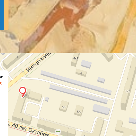
и:
);