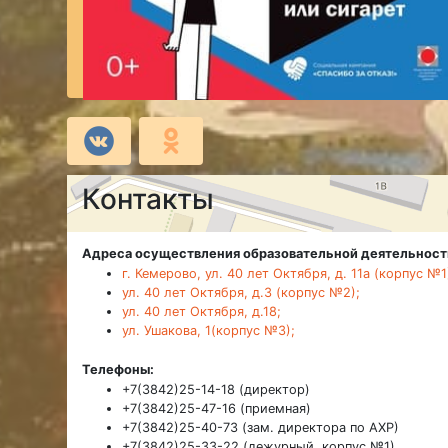
Контакты
Адреса осуществления образовательной деятельност
г. Кемерово, ул. 40 лет Октября, д. 11а (корпус №1
ул. 40 лет Октября, д.3 (корпус №2);
ул. 40 лет Октября, д.18;
ул. Ушакова, 1(корпус №3);
Телефоны:
+7(3842)25-14-18 (директор)
+7(3842)25-47-16 (приемная)
+7(3842)25-40-73 (зам. директора по АХР)
+7(3842)25-33-22 (дежурный, корпус №1)