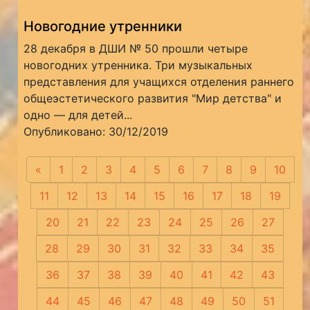
Новогодние утренники
28 декабря в ДШИ № 50 прошли четыре
новогодних утренника. Три музыкальных
представления для учащихся отделения раннего
общеэстетического развития "Мир детства" и
одно — для детей...
Опубликовано: 30/12/2019
«
Предыдущая
1
2
3
4
5
6
7
8
9
10
11
12
13
14
15
16
17
18
19
20
21
22
23
24
25
26
27
28
29
30
31
32
33
34
35
36
37
38
39
40
41
42
43
44
45
46
47
48
49
50
51