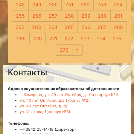
248
249
250
251
252
253
254
255
256
257
258
259
260
261
262
263
264
265
266
267
268
269
270
271
272
273
274
275
276
»
Следующая
Контакты
Адреса осуществления образовательной деятельности:
г. Кемерово, ул. 40 лет Октября, д. 11а (корпус №1);
ул. 40 лет Октября, д.3 (корпус №2);
ул. 40 лет Октября, д.18;
ул. Ушакова, 1(корпус №3);
Телефоны:
+7(3842)25-14-18 (директор)