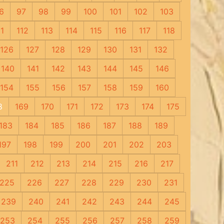
6
97
98
99
100
101
102
103
11
112
113
114
115
116
117
118
126
127
128
129
130
131
132
140
141
142
143
144
145
146
154
155
156
157
158
159
160
8
169
170
171
172
173
174
175
183
184
185
186
187
188
189
197
198
199
200
201
202
203
211
212
213
214
215
216
217
225
226
227
228
229
230
231
239
240
241
242
243
244
245
253
254
255
256
257
258
259