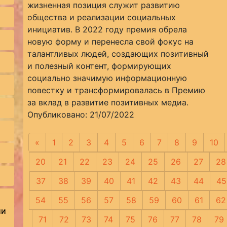
жизненная позиция служит развитию
общества и реализации социальных
инициатив. В 2022 году премия обрела
новую форму и перенесла свой фокус на
талантливых людей, создающих позитивный
и полезный контент, формирующих
социально значимую информационную
повестку и трансформировалась в Премию
за вклад в развитие позитивных медиа.
Опубликовано: 21/07/2022
«
Предыдущая
1
2
3
4
5
6
7
8
9
10
20
21
22
23
24
25
26
27
28
37
38
39
40
41
42
43
44
45
54
55
56
57
58
59
60
61
62
ии
71
72
73
74
75
76
77
78
79