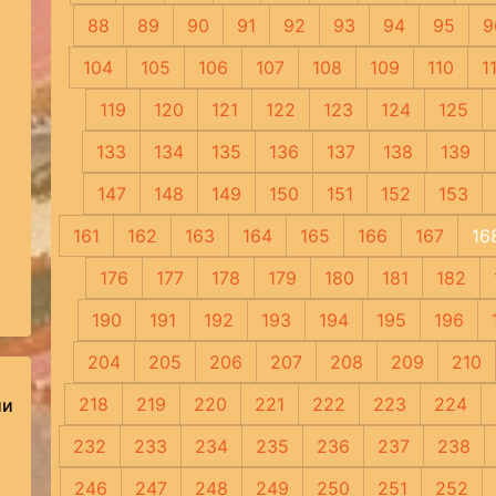
88
89
90
91
92
93
94
95
9
104
105
106
107
108
109
110
1
119
120
121
122
123
124
125
133
134
135
136
137
138
139
147
148
149
150
151
152
153
161
162
163
164
165
166
167
16
176
177
178
179
180
181
182
190
191
192
193
194
195
196
204
205
206
207
208
209
210
218
219
220
221
222
223
224
ии
232
233
234
235
236
237
238
246
247
248
249
250
251
252