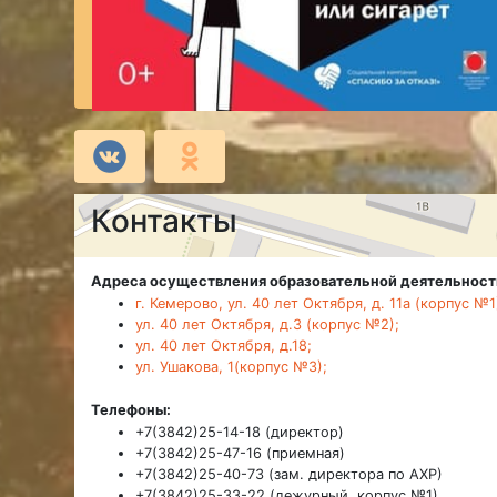
Контакты
Адреса осуществления образовательной деятельност
г. Кемерово, ул. 40 лет Октября, д. 11а (корпус №1
ул. 40 лет Октября, д.3 (корпус №2);
ул. 40 лет Октября, д.18;
ул. Ушакова, 1(корпус №3);
Телефоны:
+7(3842)25-14-18 (директор)
+7(3842)25-47-16 (приемная)
+7(3842)25-40-73 (зам. директора по АХР)
+7(3842)25-33-22 (дежурный, корпус №1)