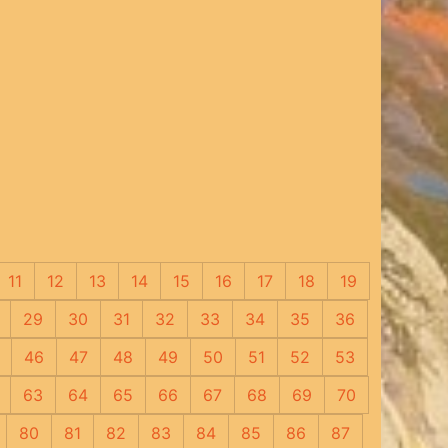
11
12
13
14
15
16
17
18
19
29
30
31
32
33
34
35
36
46
47
48
49
50
51
52
53
63
64
65
66
67
68
69
70
80
81
82
83
84
85
86
87