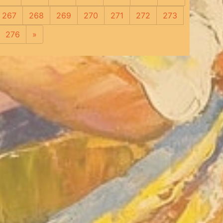
267
268
269
270
271
272
273
276
»
Следующая