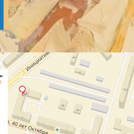
и:
);