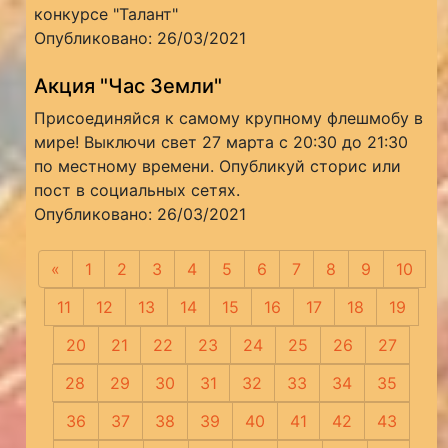
конкурсе "Талант"
Опубликовано: 26/03/2021
Акция "Час Земли"
Присоединяйся к самому крупному флешмобу в
мире! Выключи свет 27 марта с 20:30 до 21:30
по местному времени. Опубликуй сторис или
пост в социальных сетях.
Опубликовано: 26/03/2021
«
Предыдущая
1
2
3
4
5
6
7
8
9
10
11
12
13
14
15
16
17
18
19
20
21
22
23
24
25
26
27
28
29
30
31
32
33
34
35
36
37
38
39
40
41
42
43