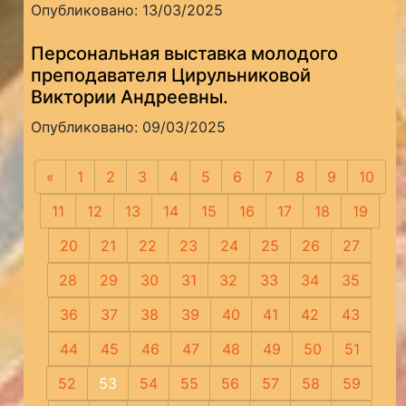
Опубликовано: 13/03/2025
Персональная выставка молодого
преподавателя Цирульниковой
Виктории Андреевны.
Опубликовано: 09/03/2025
«
Предыдущая
1
2
3
4
5
6
7
8
9
10
11
12
13
14
15
16
17
18
19
20
21
22
23
24
25
26
27
28
29
30
31
32
33
34
35
36
37
38
39
40
41
42
43
44
45
46
47
48
49
50
51
52
53
54
55
56
57
58
59