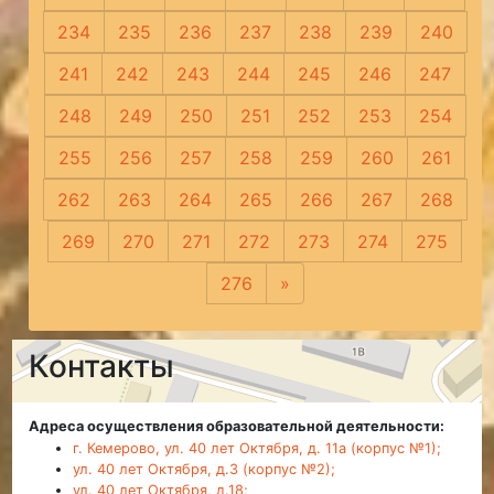
234
235
236
237
238
239
240
241
242
243
244
245
246
247
248
249
250
251
252
253
254
255
256
257
258
259
260
261
262
263
264
265
266
267
268
269
270
271
272
273
274
275
276
»
Следующая
Контакты
Адреса осуществления образовательной деятельности:
г. Кемерово, ул. 40 лет Октября, д. 11а (корпус №1);
ул. 40 лет Октября, д.3 (корпус №2);
ул. 40 лет Октября, д.18;