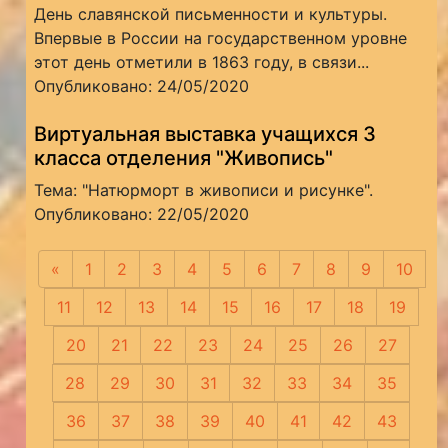
День славянской письменности и культуры.
Впервые в России на государственном уровне
этот день отметили в 1863 году, в связи...
Опубликовано: 24/05/2020
Виртуальная выставка учащихся 3
класса отделения "Живопись"
Тема: "Натюрморт в живописи и рисунке".
Опубликовано: 22/05/2020
«
Предыдущая
1
2
3
4
5
6
7
8
9
10
11
12
13
14
15
16
17
18
19
20
21
22
23
24
25
26
27
28
29
30
31
32
33
34
35
36
37
38
39
40
41
42
43