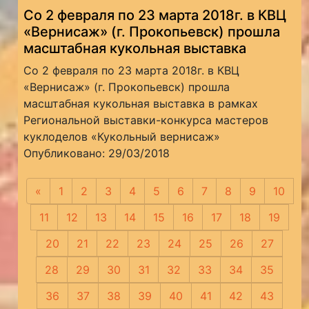
Со 2 февраля по 23 марта 2018г. в КВЦ
«Вернисаж» (г. Прокопьевск) прошла
масштабная кукольная выставка
Со 2 февраля по 23 марта 2018г. в КВЦ
«Вернисаж» (г. Прокопьевск) прошла
масштабная кукольная выставка в рамках
Региональной выставки-конкурса мастеров
куклоделов «Кукольный вернисаж»
Опубликовано: 29/03/2018
«
Предыдущая
1
2
3
4
5
6
7
8
9
10
11
12
13
14
15
16
17
18
19
20
21
22
23
24
25
26
27
28
29
30
31
32
33
34
35
36
37
38
39
40
41
42
43