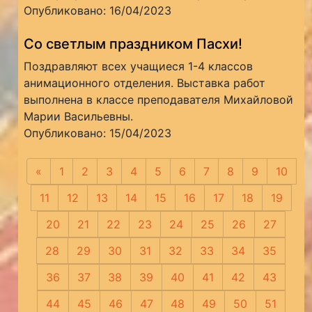
Опубликовано: 16/04/2023
Со светлым праздником Пасхи!
Поздравляют всех учащиеся 1-4 классов
анимационного отделения. Выставка работ
выполнена в классе преподавателя Михайловой
Марии Васильевны.
Опубликовано: 15/04/2023
«
Предыдущая
1
2
3
4
5
6
7
8
9
10
11
12
13
14
15
16
17
18
19
20
21
22
23
24
25
26
27
28
29
30
31
32
33
34
35
36
37
38
39
40
41
42
43
44
45
46
47
48
49
50
51