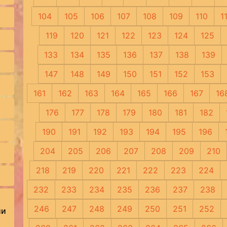
104
105
106
107
108
109
110
1
119
120
121
122
123
124
125
133
134
135
136
137
138
139
147
148
149
150
151
152
153
161
162
163
164
165
166
167
16
176
177
178
179
180
181
182
190
191
192
193
194
195
196
204
205
206
207
208
209
210
218
219
220
221
222
223
224
232
233
234
235
236
237
238
246
247
248
249
250
251
252
ии