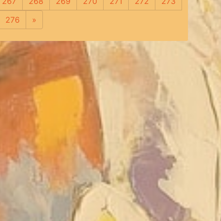
267
268
269
270
271
272
273
276
»
Следующая