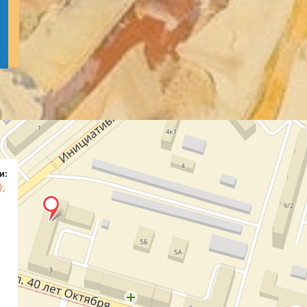
и:
);