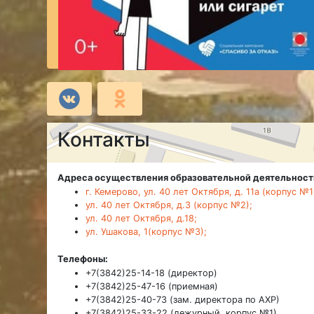
Контакты
Адреса осуществления образовательной деятельност
г. Кемерово, ул. 40 лет Октября, д. 11а (корпус №1
ул. 40 лет Октября, д.3 (корпус №2);
ул. 40 лет Октября, д.18;
ул. Ушакова, 1(корпус №3);
Телефоны:
+7(3842)25-14-18 (директор)
+7(3842)25-47-16 (приемная)
+7(3842)25-40-73 (зам. директора по АХР)
+7(3842)25-33-22 (дежурный, корпус №1)