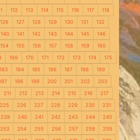
11
112
113
114
115
116
117
118
126
127
128
129
130
131
132
140
141
142
143
144
145
146
154
155
156
157
158
159
160
8
169
170
171
172
173
174
175
183
184
185
186
187
188
189
197
198
199
200
201
202
203
211
212
213
214
215
216
217
225
226
227
228
229
230
231
239
240
241
242
243
244
245
253
254
255
256
257
258
259