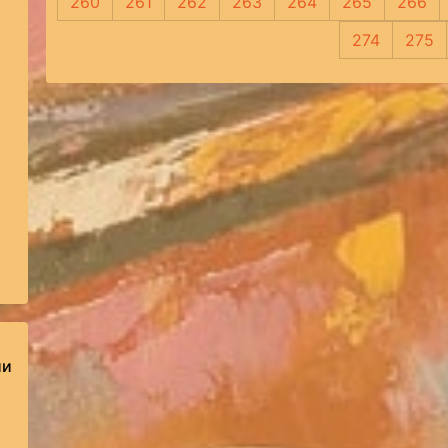
260
261
262
263
264
265
266
274
275
ии