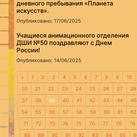
дневного пребывания «Планета
искусств».
Опубликовано: 17/06/2025
Учащиеся анимационного отделения
ДШИ №50 поздравляют с Днем
России!
Опубликовано: 14/06/2025
«
Предыдущая
1
2
3
4
5
6
7
8
9
10
20
21
22
23
24
25
26
27
28
37
38
39
40
41
42
43
44
45
54
55
56
57
58
59
60
61
62
71
72
73
74
75
76
77
78
79
88
89
90
91
92
93
94
95
9