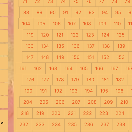
71
72
73
74
75
76
77
78
79
88
89
90
91
92
93
94
95
9
104
105
106
107
108
109
110
1
119
120
121
122
123
124
125
133
134
135
136
137
138
139
147
148
149
150
151
152
153
161
162
163
164
165
166
167
16
176
177
178
179
180
181
182
190
191
192
193
194
195
196
204
205
206
207
208
209
210
218
219
220
221
222
223
224
ии
232
233
234
235
236
237
238