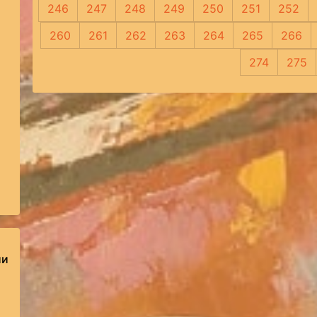
246
247
248
249
250
251
252
260
261
262
263
264
265
266
274
275
ии