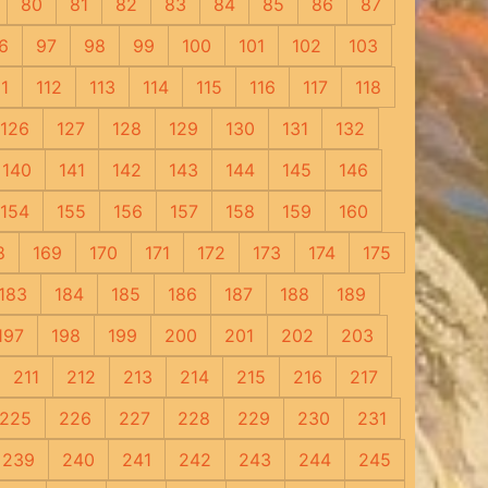
80
81
82
83
84
85
86
87
6
97
98
99
100
101
102
103
11
112
113
114
115
116
117
118
126
127
128
129
130
131
132
140
141
142
143
144
145
146
154
155
156
157
158
159
160
8
169
170
171
172
173
174
175
183
184
185
186
187
188
189
197
198
199
200
201
202
203
211
212
213
214
215
216
217
225
226
227
228
229
230
231
239
240
241
242
243
244
245