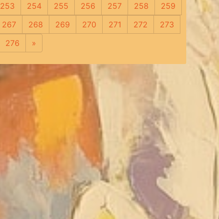
253
254
255
256
257
258
259
267
268
269
270
271
272
273
276
»
Следующая