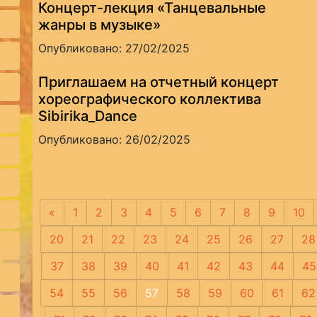
Концерт-лекция «Танцевальные
жанры в музыке»
Опубликовано: 27/02/2025
Приглашаем на отчетный концерт
хореографического коллектива
Sibirika_Dance
Опубликовано: 26/02/2025
«
Предыдущая
1
2
3
4
5
6
7
8
9
10
20
21
22
23
24
25
26
27
28
37
38
39
40
41
42
43
44
45
54
55
56
57
58
59
60
61
62