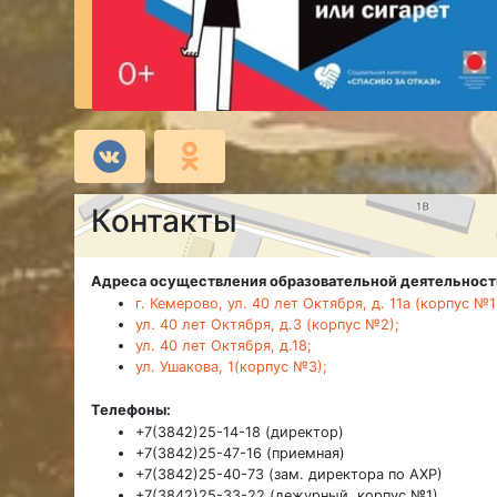
Контакты
Адреса осуществления образовательной деятельност
г. Кемерово, ул. 40 лет Октября, д. 11а (корпус №1
ул. 40 лет Октября, д.3 (корпус №2);
ул. 40 лет Октября, д.18;
ул. Ушакова, 1(корпус №3);
Телефоны:
+7(3842)25-14-18 (директор)
+7(3842)25-47-16 (приемная)
+7(3842)25-40-73 (зам. директора по АХР)
+7(3842)25-33-22 (дежурный, корпус №1)