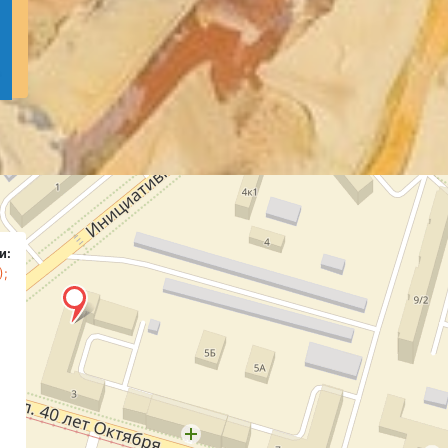
и:
);