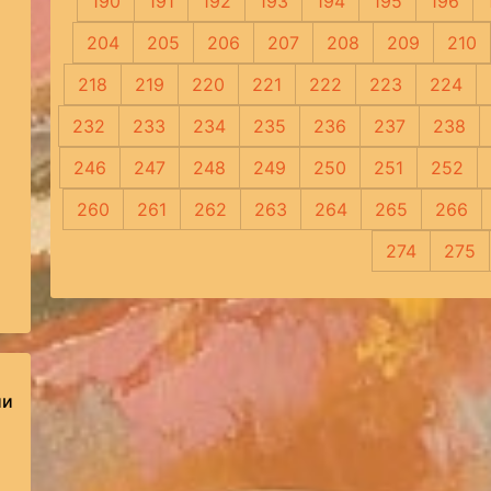
190
191
192
193
194
195
196
204
205
206
207
208
209
210
218
219
220
221
222
223
224
232
233
234
235
236
237
238
246
247
248
249
250
251
252
260
261
262
263
264
265
266
274
275
ии