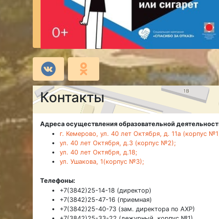
Контакты
Адреса осуществления образовательной деятельност
г. Кемерово, ул. 40 лет Октября, д. 11а (корпус №1
ул. 40 лет Октября, д.3 (корпус №2);
ул. 40 лет Октября, д.18;
ул. Ушакова, 1(корпус №3);
Телефоны:
+7(3842)25-14-18 (директор)
+7(3842)25-47-16 (приемная)
+7(3842)25-40-73 (зам. директора по АХР)
+7(3842)25-33-22 (дежурный, корпус №1)