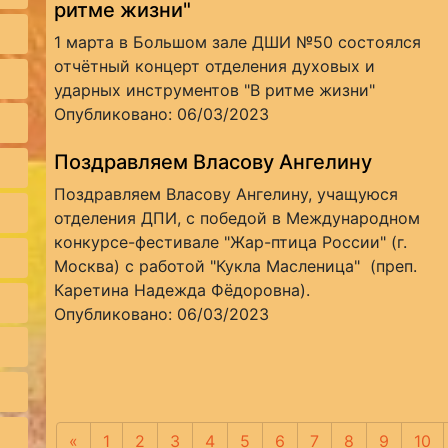
ритме жизни"
1 марта в Большом зале ДШИ №50 состоялся
отчётный концерт отделения духовых и
ударных инструментов "В ритме жизни"
Опубликовано: 06/03/2023
Поздравляем Власову Ангелину
Поздравляем Власову Ангелину, учащуюся
отделения ДПИ, с победой в Международном
конкурсе-фестивале "Жар-птица России" (г.
Москва) с работой "Кукла Масленица" (преп.
Каретина Надежда Фёдоровна).
Опубликовано: 06/03/2023
«
Предыдущая
1
2
3
4
5
6
7
8
9
10