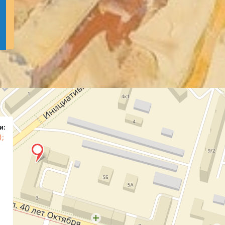
и:
);