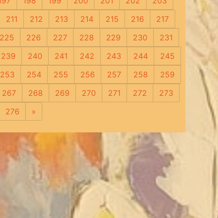
197
198
199
200
201
202
203
211
212
213
214
215
216
217
225
226
227
228
229
230
231
239
240
241
242
243
244
245
253
254
255
256
257
258
259
267
268
269
270
271
272
273
276
»
Следующая