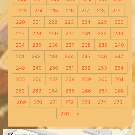
213
214
215
216
217
218
219
220
221
222
223
224
225
226
227
228
229
230
231
232
233
234
235
236
237
238
239
240
241
242
243
244
245
246
247
248
249
250
251
252
253
254
255
256
257
258
259
260
261
262
263
264
265
266
267
268
269
270
271
272
273
274
275
276
»
Следующая