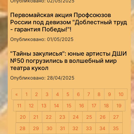
Опубликовано: 02/05/2025
Первомайская акция Профсоюзов
России под девизом "Доблестный труд
- гарантия Победы!"!
Опубликовано: 01/05/2025
"Тайны закулисья": юные артисты ДШИ
№50 погрузились в волшебный мир
театра кукол
Опубликовано: 28/04/2025
«
Предыдущая
1
2
3
4
5
6
7
8
9
10
11
12
13
14
15
16
17
18
19
20
21
22
23
24
25
26
27
28
29
30
31
32
33
34
35