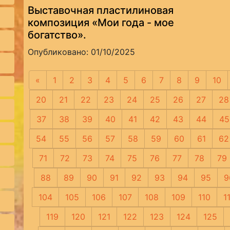
Выставочная пластилиновая
композиция «Мои года - мое
богатство».
Опубликовано: 01/10/2025
«
Предыдущая
1
2
3
4
5
6
7
8
9
10
20
21
22
23
24
25
26
27
28
37
38
39
40
41
42
43
44
45
54
55
56
57
58
59
60
61
62
71
72
73
74
75
76
77
78
79
88
89
90
91
92
93
94
95
9
104
105
106
107
108
109
110
1
119
120
121
122
123
124
125