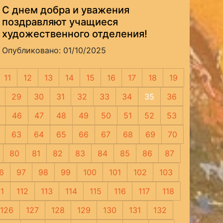
С днем добра и уважения
поздравляют учащиеся
художественного отделения!
Опубликовано: 01/10/2025
11
12
13
14
15
16
17
18
19
29
30
31
32
33
34
35
36
46
47
48
49
50
51
52
53
63
64
65
66
67
68
69
70
80
81
82
83
84
85
86
87
6
97
98
99
100
101
102
103
11
112
113
114
115
116
117
118
126
127
128
129
130
131
132