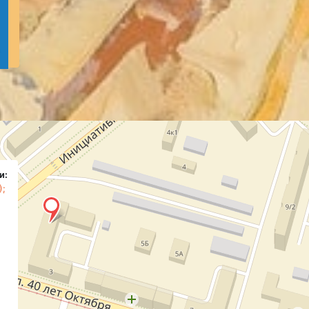
и:
);