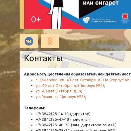
Контакты
Адреса осуществления образовательной деятельност
г. Кемерово, ул. 40 лет Октября, д. 11а (корпус №1
ул. 40 лет Октября, д.3 (корпус №2);
ул. 40 лет Октября, д.18;
ул. Ушакова, 1(корпус №3);
Телефоны:
+7(3842)25-14-18 (директор)
+7(3842)25-47-16 (приемная)
+7(3842)25-40-73 (зам. директора по АХР)
+7(3842)25-33-22 (дежурный, корпус №1)